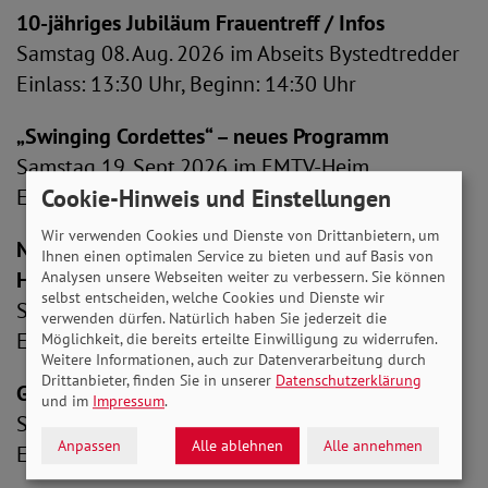
10-jähriges Jubiläum Frauentreff / Infos
Samstag 08. Aug. 2026 im Abseits Bystedtredder
Einlass: 13:30 Uhr, Beginn: 14:30 Uhr
„Swinging Cordettes“ – neues Programm
Samstag 19. Sept.2026 im EMTV-Heim
Einlass: 13:30 Uhr, Beginn: 14:30 Uhr
Cookie-Hinweis und Einstellungen
Wir verwenden Cookies und Dienste von Drittanbietern, um
Norddeutsche Geschichten auf Platt-u.
Ihnen einen optimalen Service zu bieten und auf Basis von
Hochdeutsch
Analysen unsere Webseiten weiter zu verbessern. Sie können
selbst entscheiden, welche Cookies und Dienste wir
Samstag 10. Okt.2026 im Abseits Bystedtredder
verwenden dürfen. Natürlich haben Sie jederzeit die
Einlass: 11:30 Uhr, Beginn: 12:30 Uhr
Möglichkeit, die bereits erteilte Einwilligung zu widerrufen.
Weitere Informationen, auch zur Datenverarbeitung durch
Drittanbieter, finden Sie in unserer
Datenschutzerklärung
Grünkohlessen / Bingo
und im
Impressum
.
Samstag 14. Nov.2026 im EMTV-Heim
Anpassen
Alle ablehnen
Alle annehmen
Einlass: 11:30 Uhr, Beginn: 12:30 Uhr