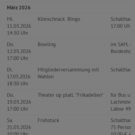
März 2026
Mi.
Klönschnack
Bingo
Schalthaus
11.03.2026
17:00 Uhr
14:30 Uhr
Do.
Bowling
im SAM, M
12.03.2026
Bordeshol
17:00 Uhr
Di.
Mitgliederversammlung mit
Schalthaus
17.03.2026
Wahlen
18:30 Uhr
Do.
Theater op platt. "Frikadellen"
für Bus und
19.03.2026
Lachmöwe
17:00 Uhr
Laboe 49,0
Sa.
Frühstück
Schalthaus
21.03.2026
75 Persone
10:00 Uhr
10,00 €. A