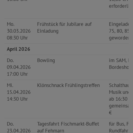
erforderlich
Mo.
Frühstück für Jubilare auf
Eingeladen
30.03.2026
Einladung
75, 80, 85,
08:30 Uhr
geworden
April 2026
Do.
Bowling
im SAM, M
09.04.2026
Bordesholm
17:00 Uhr
Mi.
Klönschnack Frühlingstreffen
Schalthaus
15.04.2026
Musik und
14:30 Uhr
ab 16:30 U
gemeinsam
€
Do.
Tagesfahrt Fischmarkt-Buffet
für Bus, Fi
23.04.2026
auf Fehmarn
Rundfahrt 