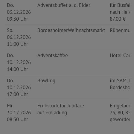
Do.
Adventsbuffet a. d. Eider
für Busfahr
03.12.2026
nach Heid
09:30 Uhr
87,00 €
So.
Bordesholmer
Weihnachtsmarkt
Rübenmus 
06.12.2026
11:00 Uhr
Do.
Adventskaffee
Hotel Cars
10.12.2026
14:00 Uhr
Do.
Bowling
im SAM, M
10.12.2026
Bordeshol
17:00 Uhr
Mi.
Frühstück für Jubilare
Eingeladen
30.12.2026
auf Einladung
75, 80, 85, 
08:30 Uhr
geworden