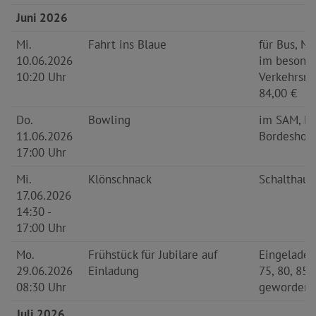
Juni 2026
Mi.
Fahrt ins Blaue
für Bus, Mi
10.06.2026
im besond
10:20 Uhr
Verkehrsmi
84,00 €
Do.
Bowling
im SAM, M
11.06.2026
Bordeshol
17:00 Uhr
Mi.
Klönschnack
Schalthaus
17.06.2026
14:30 -
17:00 Uhr
Mo.
Frühstück für Jubilare auf
Eingeladen
29.06.2026
Einladung
75, 80, 85,
08:30 Uhr
geworden
Juli 2026