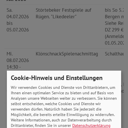
Sa.
Störtebeker Festspiele auf
bis So 5.7.
04.07.2026
Rügen. "Likedeeler"
Bergen mit
bis
Siehe Reis
05.07.2026
DZ 299 € E
(Anmeldesc
01.05.2026
Mi.
Klönschnack
Spielenachmittag
Schalthaus
08.07.2026
14:30 -
17:00 Uhr
Cookie-Hinweis und Einstellungen
Do.
Bowling
im SAM, M
Wir verwenden Cookies und Dienste von Drittanbietern, um
09.07.2026
Bordeshol
Ihnen einen optimalen Service zu bieten und auf Basis von
17:00 Uhr
Analysen unsere Webseiten weiter zu verbessern. Sie können
selbst entscheiden, welche Cookies und Dienste wir
Mi.
Fahrradtour 20 - 25 km
verwenden dürfen. Natürlich haben Sie jederzeit die
22.07.2026
Möglichkeit, die bereits erteilte Einwilligung zu widerrufen.
Weitere Informationen, auch zur Datenverarbeitung durch
14:00 -
Drittanbieter, finden Sie in unserer
Datenschutzerklärung