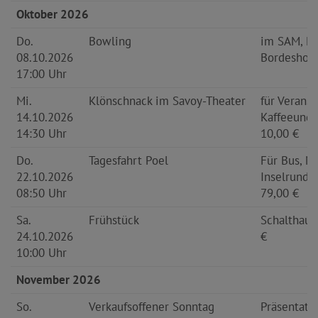
Oktober 2026
Do.
Bowling
im SAM, M
08.10.2026
Bordeshol
17:00 Uhr
Mi.
Klönschnack im Savoy-Theater
für Veranst
14.10.2026
Kaffee
und 
14:30 Uhr
10,00 €
Do.
Tagesfahrt Poel
Für Bus, Mi
22.10.2026
Inselrundfa
08:50 Uhr
79,00 €
Sa.
Frühstück
Schalthaus
24.10.2026
€
10:00 Uhr
November 2026
So.
Verkaufsoffener Sonntag
Präsentati