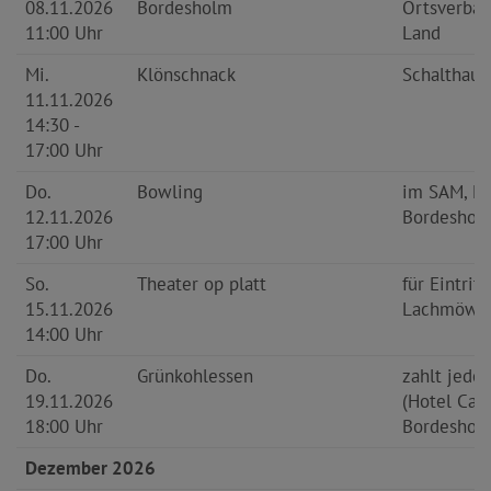
08.11.2026
Bordesholm
Ortsverba
11:00 Uhr
Land
Mi.
Klönschnack
Schalthaus
11.11.2026
14:30 -
17:00 Uhr
Do.
Bowling
im SAM, M
12.11.2026
Bordeshol
17:00 Uhr
So.
Theater op platt
für Eintritt
15.11.2026
Lachmöwen
14:00 Uhr
Do.
Grünkohlessen
zahlt jeder
19.11.2026
(Hotel Cars
18:00 Uhr
Bordeshol
Dezember 2026