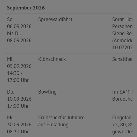
September 2026
So.
Spreewaldfahrt
Sorat Hotel
06.09.2026
Personen.
bis Di.
Siehe Reis
08.09.2026
(Anmeldesc
10.072026)
Mi.
Klönschnack
Schalthaus
09.09.2026
14:30 -
17:00 Uhr
Do.
Bowling
im SAM, M
10.09.2026
Bordeshol
17:00 Uhr
Mi.
Frühstück
für Jubilare
Eingeladen
30.09.2026
auf Einladung
75, 80, 85, 
08:30 Uhr
geworden