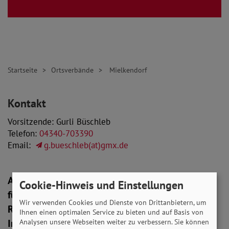
Startseite
Ortsverbände
Mielkendorf
Kontakt
Vorsitzende: Gurli Büschleb
Telefon:
04340-703390
Email:
g.bueschleb(at)gmx.de
Als Anlauf- und Kontaktstelle für Mitglieder und
Cookie-Hinweis und Einstellungen
für Interessierte bieten wir in ehrenamtlicher
Wir verwenden Cookies und Dienste von Drittanbietern, um
Regie regelmäßige Zusammenkünfte,
Ihnen einen optimalen Service zu bieten und auf Basis von
Informationsveranstaltungen mit
Analysen unsere Webseiten weiter zu verbessern. Sie können