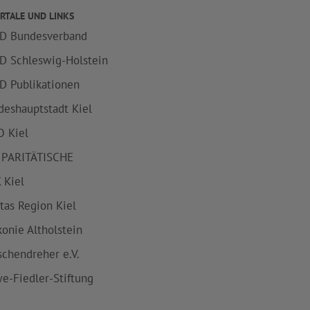
RTALE UND LINKS
D Bundesverband
D Schleswig-Holstein
D Publikationen
deshauptstadt Kiel
 Kiel
 PARITÄTISCHE
 Kiel
itas Region Kiel
konie Altholstein
schendreher e.V.
e-Fiedler-Stiftung