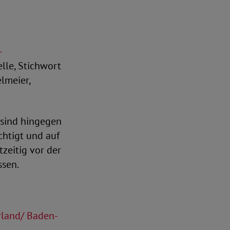
-
lle, Stichwort
lmeier,
 sind hingegen
htigt und auf
zeitig vor der
ssen.
rland/ Baden-