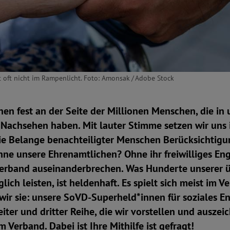
oft nicht im Rampenlicht. Foto: Amonsak / Adobe Stock
en fest an der Seite der Millionen Menschen, die in 
 Nachsehen haben. Mit lauter Stimme setzen wir uns i
die Belange benachteiligter Menschen Berücksichtigu
hne unsere Ehrenamtlichen? Ohne ihr freiwilliges E
Verband auseinanderbrechen. Was Hunderte unserer 
lich leisten, ist heldenhaft. Es spielt sich meist im 
wir sie: unsere SoVD-Superheld*innen für soziales 
eiter und dritter Reihe, die wir vorstellen und auszei
m Verband. Dabei ist Ihre Mithilfe ist gefragt!