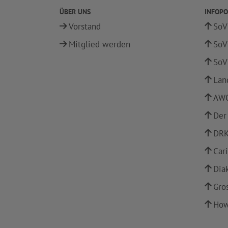
ÜBER UNS
INFOPO
Vorstand
SoV
Mitglied werden
SoV
SoV
Lan
AWO
Der
DRK
Car
Dia
Gro
How