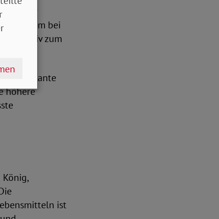
teilte
ungen der
r
 vor allem bei
r
ößtes Motiv zum
hmen
 für geplante
ne höhere
sste
 König,
Die
ebensmitteln ist
 und