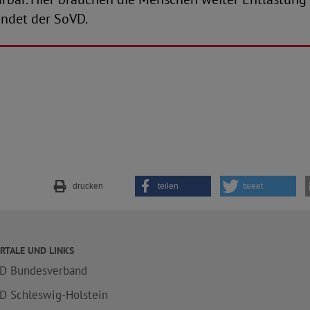
indet der SoVD.
drucken
teilen
tweet
RTALE UND LINKS
D Bundesverband
D Schleswig-Holstein