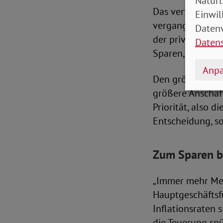
Natürl
Das verfügbare 
Einwil
vergangenen Mon
Datenv
der privaten Alt
Daten
Sparen, im verg
Anpa
Den größten Zuw
größere Anschaff
Priorität, also 
Entscheidung, s
Zum Sparen bl
„Immer mehr Men
Hauptgeschäftsfü
Inflationsraten 
die Teuerung sp