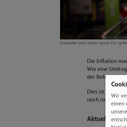
Einkaufen wird immer teurer. Für späte
Die Inflation m
Wie eine Umfrag
der Befragten Ge
Cooki
Dies ist der zwe
Wir ve
noch niedriger l
einen 
unsere
Aktuelle Ansc
entsch