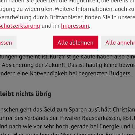
ich haben Sie jederzeit die Möglichkeit, die bereits er
Einkommen der Menschen kann mit den Preissteiger
ligung zu widerrufen. Weitere Informationen, auch zu
ate nicht mithalten. Abstriche machen die Befragten
erarbeitung durch Drittanbieter, finden Sie in unsere
ersvorsorge. Nur noch 51 Prozent nennen dies als gr
schutzerklärung
und im
Impressum
.
angenen Jahr waren es noch 5 Prozent mehr.
ssen
Alle ablehnen
Alle anne
achs gab es beim Punkt „Konsum“, womit das Sparen
ungen gemeint ist. Kurzfristige Käufe haben also ei
die Absicherung der Zukunft. Das ist häufig keine bewu
ondern eine Notwendigkeit bei begrenzten Budgets.
eibt nichts übrig
schen geht das Geld zum Sparen aus“, hält Christian
hrer des Verbands der Privaten Bausparkassen, fest. 
sind nach wie vor sehr hoch, gerade bei Energie und L
ürbar. Hier brauchen die Menschen weiter Entlastung