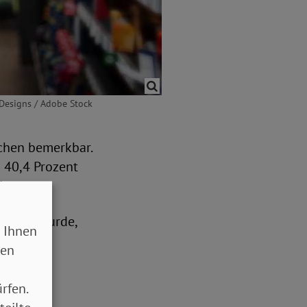
 Designs / Adobe Stock
chen bemerkbar.
 40,4 Prozent
iegen.
mittelt wurde,
 Ihnen
sen
rfen.