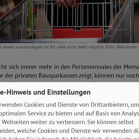
r etwas zurückzulegen, ist für viele nicht mehr möglich. Foto: Wellnhofer
acht sich immer mehr in den Portemonnaies der Mens
e der privaten Bausparkassen zeigt, können nur noch
ld für geplante Ausgaben oder die Zukunft beiseite l
e-Hinweis und Einstellungen
itniedrigste Werte, der seit 1997 in dieser Umfrage er
rwenden Cookies und Dienste von Drittanbietern, um
ag er lediglich im Sommer vergangenen Jahres.
optimalen Service zu bieten und auf Basis von Analy
 Webseiten weiter zu verbessern. Sie können selbst
haffungen statt Vorsorge
eiden, welche Cookies und Dienste wir verwenden dü