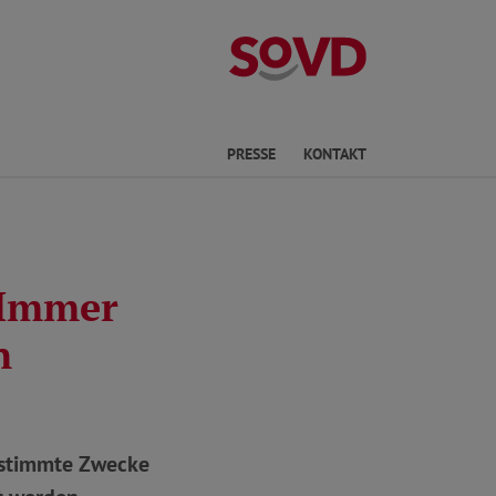
Kreisverband R
he
PRESSE
KONTAKT
 Immer
n
estimmte Zwecke