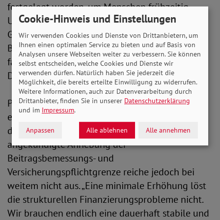
festgelegt worden, um Menschen frühzeitig
Cookie-Hinweis und Einstellungen
Unterstützung zu ermöglichen. „Wer diese
Grenzen jetzt anhebt, entzieht vielen
Wir verwenden Cookies und Dienste von Drittanbietern, um
Ihnen einen optimalen Service zu bieten und auf Basis von
Betroffenen notwendige Hilfe – nicht aus
Analysen unsere Webseiten weiter zu verbessern. Sie können
fachlichen Gründen, sondern aus Sparzwängen.
selbst entscheiden, welche Cookies und Dienste wir
verwenden dürfen. Natürlich haben Sie jederzeit die
Das ist sozialpolitisch brandgefährlich.“
Möglichkeit, die bereits erteilte Einwilligung zu widerrufen.
Weitere Informationen, auch zur Datenverarbeitung durch
Drittanbieter, finden Sie in unserer
Datenschutzerklärung
Positiv bewertet der SoVD die Diskussion über
und im
Impressum
.
eine stärkere Beteiligung hoher Einkommen an
der Finanzierung der Pflegeversicherung. Die
Anpassen
Alle ablehnen
Alle annehmen
angekündigte Anhebung der
Beitragsbemessungs- und
Versicherungspflichtgrenze reiche jedoch bei
weitem nicht aus. „Eine minimale Erhöhung löst
die strukturellen Finanzierungsprobleme nicht.
Wir brauchen endlich eine dauerhaft stabile und