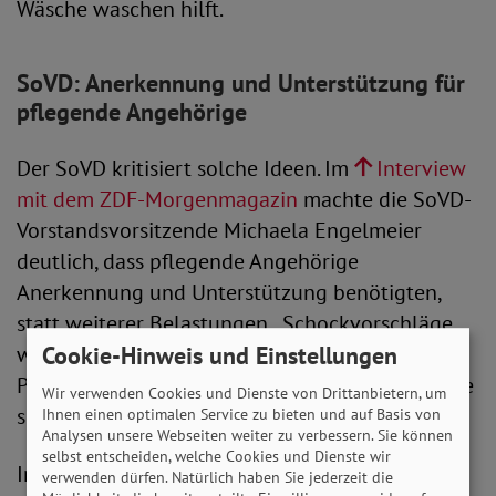
Wäsche waschen hilft.
SoVD: Anerkennung und Unterstützung für
pflegende Angehörige
Der SoVD kritisiert solche Ideen. Im
Interview
mit dem ZDF-Morgenmagazin
machte die SoVD-
Vorstandsvorsitzende Michaela Engelmeier
deutlich, dass pflegende Angehörige
Anerkennung und Unterstützung benötigten,
statt weiterer Belastungen. „Schockvorschläge
wie dieser verunsichern Millionen
Cookie-Hinweis und Einstellungen
Pflegebedürftige und ihre Angehörigen“, betonte
Wir verwenden Cookies und Dienste von Drittanbietern, um
sie.
Ihnen einen optimalen Service zu bieten und auf Basis von
Analysen unsere Webseiten weiter zu verbessern. Sie können
selbst entscheiden, welche Cookies und Dienste wir
In einem weiteren Statement wies Michaela
verwenden dürfen. Natürlich haben Sie jederzeit die