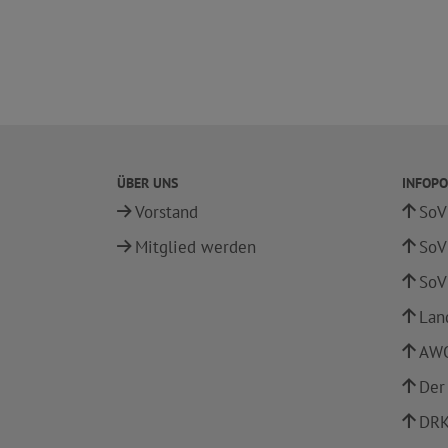
ÜBER UNS
INFOPO
Vorstand
SoV
Mitglied werden
SoV
SoV
Lan
AWO
Der
DRK