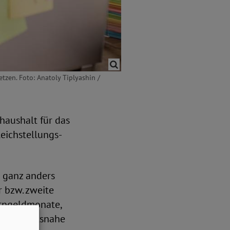
etzen. Foto: Anatoly Tiplyashin /
haushalt für das
eichstellungs-
 ganz anders
r bzw. zweite
erngeldmonate,
r haushaltsnahe