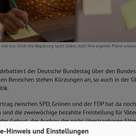
 viel tun. Doch die Regierung spart lieber, statt ihre eigenen Pläne umzus
 debattiert der Deutsche Bundestag über den Bundes
elen Bereichen stehen Kürzungen an, so auch in der Gl
tik.
ertrag zwischen SPD, Grünen und der FDP hat da noch
sind die zweiwöchige bezahlte Freistellung für Väte
 der Geburt, der Ausbau der nicht übertragbaren Elt
istung für Pflegezeiten oder das Gutscheinsystem fü
e-Hinweis und Einstellungen