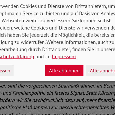
 verabredet.
rwenden Cookies und Dienste von Drittanbietern, um
optimalen Service zu bieten und auf Basis von Analy
kt eigenen Zielen hinterher
 Webseiten weiter zu verbessern. Sie können selbst
eiden, welche Cookies und Dienste wir verwenden dü
ionierten Vorhaben hat die Regierung bisher keines
ich haben Sie jederzeit die Möglichkeit, die bereits er
beit fair teilen", zu dem 31 Organisationen gehören, 
ligung zu widerrufen. Weitere Informationen, auch zu
*innen der Regierungsparteien dazu aufgerufen, endl
erarbeitung durch Drittanbieter, finden Sie in unsere
u tun, statt in diesem Bereich zu kürzen.
schutzerklärung
und im
Impressum
.
Brief appellieren sie:
ssen
Alle ablehnen
Alle anne
sen sind die vorgesehenen Sparmaßnahmen im Berei
- und Familienpolitik ein fatales Signal. Statt Kürzu
rdern wir Sie nachdrücklich dazu auf, mehr finanziell
spolitische Maßnahmen zur geschlechtergerechten Ve
gearbeit zur Verfügung zu stellen. Die zuständigen 