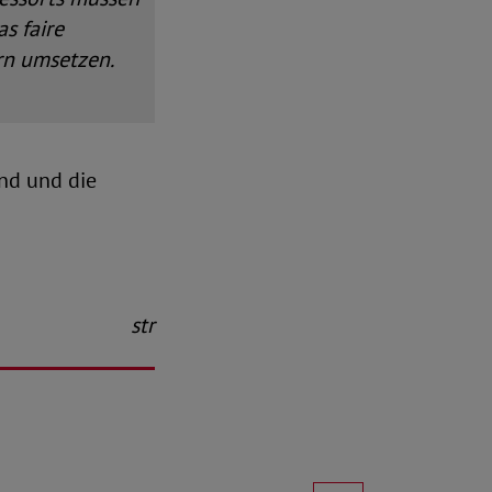
s faire
rn umsetzen.
nd und die
str