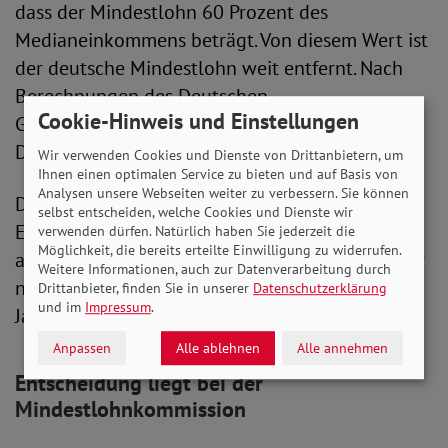
dass der Mindestlohn 60 Prozent des
Medianeinkommens beträgt. Von diesem Wert ist
der deutsche Mindestlohn weit entfernt. Nach
Berechnungen des Deutschen
Cookie-Hinweis und Einstellungen
Gewerkschaftsbundes (DGB) wären das in
Deutschland aktuell 15,27 Euro.
Wir verwenden Cookies und Dienste von Drittanbietern, um
Ihnen einen optimalen Service zu bieten und auf Basis von
Analysen unsere Webseiten weiter zu verbessern. Sie können
Der SoVD plädiert ebenfalls für eine spürbare
selbst entscheiden, welche Cookies und Dienste wir
Erhöhung des Mindestlohns auf ein
verwenden dürfen. Natürlich haben Sie jederzeit die
Möglichkeit, die bereits erteilte Einwilligung zu widerrufen.
angemessenes Niveau von 15,02 Euro. Und zwar
Weitere Informationen, auch zur Datenverarbeitung durch
nicht erst 2026, sondern bereits im nächsten
Drittanbieter, finden Sie in unserer
Datenschutzerklärung
und im
Impressum
.
Jahr.
Anpassen
Alle ablehnen
Alle annehmen
Entscheidung liegt bei der
Mindestlohnkommission