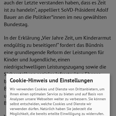
auch der Letzte verstanden haben, dass es Zeit
ist zu handeln“, appelliert SoVD-Präsident Adolf
Bauer an die Politiker*innen im neu gewählten
Bundestag.
In der Erklärung „Vier Jahre Zeit, um Kinderarmut
endgültig zu beseitigen!“ fordert das Bündnis
eine grundlegende Reform der Leistungen für
Kinder und Jugendliche, einen
niedrigschwelligen Leistungszugang sowie die
Sicherstellung sozialer Infrastruktur. Ebenso
Cookie-Hinweis und Einstellungen
brauchen Kinder und Jugendliche eine intensive
Begleitung zurück in ihren Kita- und Schulalltag
Wir verwenden Cookies und Dienste von Drittanbietern, um
Ihnen einen optimalen Service zu bieten und auf Basis von
und psychosoziale Unterstützung bei der
Analysen unsere Webseiten weiter zu verbessern. Sie können
Bewältigung der Auswirkungen der Pandemie.
selbst entscheiden, welche Cookies und Dienste wir
verwenden dürfen. Natürlich haben Sie jederzeit die
Möglichkeit, die bereits erteilte Einwilligung zu widerrufen.