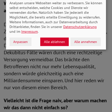
Wenn wir frühzeitig Geld ausgeben, können wir
Analysen unsere Webseiten weiter zu verbessern. Sie können
selbst entscheiden, welche Cookies und Dienste wir
also an anderer Stelle sparen?
verwenden dürfen. Natürlich haben Sie jederzeit die
Möglichkeit, die bereits erteilte Einwilligung zu widerrufen.
Weitere Informationen, auch zur Datenverarbeitung durch
Das Robert Koch-Institut hat schon vor einiger
Drittanbieter, finden Sie in unserer
Datenschutzerklärung
Zeit auf die immensen Folgekosten hingewiesen,
und im
Impressum
.
die durch unzureichend behandelte
Anpassen
Alle ablehnen
Alle annehmen
Druckgeschwüre entstehen. Viele dieser
Dekubitus-Fälle wären durch eine rechtzeitige
Versorgung vermeidbar. Das brächte den
Betroffenen nicht nur mehr Lebensqualität,
sondern würde gleichzeitig auch eine
Milliardensumme einsparen. Und hier reden wir
nur von diesem einen Bereich.
Vielleicht ist die Frage naiv, aber warum machen
wir das dann nicht einfach so?