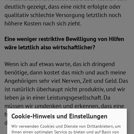
deutlich gezeigt, dass eine nicht erfolgte oder
qualitativ schlechte Versorgung letztlich noch
höhere Kosten nach sich zieht.
Eine weniger restriktive Bewilligung von Hilfen
wäre letztlich also wirtschaftlicher?
Wenn ich auf etwas warte, das ich dringend
benötige, dann kostet das mich und auch meine
Angehörigen sehr viel Nerven, Zeit und Geld. Das
ist natürlich überhaupt nicht produktiv, und wir
leben ja in einer Leistungsgesellschaft. Da
müssen wir umdenken und erkennen, dass eine
hochwertige und schnelle Versorgung letztlich
Cookie-Hinweis und Einstellungen
der bessere Weg ist.
Wir verwenden Cookies und Dienste von Drittanbietern, um
Ihnen einen optimalen Service zu bieten und auf Basis von