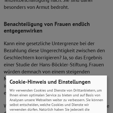
Teilzeitbeschäftigung nach. Sie sind daher
besonders von Armut bedroht.
Benachteiligung von Frauen endlich
entgegenwirken
Kann eine gesetzliche Untergrenze bei der
Bezahlung diese Ungerechtigkeit zwischen den
Geschlechtern korrigieren? Ja, so das Ergebnis
einer Studie der Hans-Böckler-Stiftung. Frauen
würden demnach von einem steigenden
Mindestlohn überdurchschnittlich profitieren –
Cookie-Hinweis und Einstellungen
insbesondere, wenn sie in Teilzeit arbeiten oder
Wir verwenden Cookies und Dienste von Drittanbietern, um
einen befristeten Arbeitsvertrag haben.
Ihnen einen optimalen Service zu bieten und auf Basis von
Analysen unsere Webseiten weiter zu verbessern. Sie können
selbst entscheiden, welche Cookies und Dienste wir
Wie aber wirkt sich ein Mindestlohn auf die Höhe
verwenden dürfen. Natürlich haben Sie jederzeit die