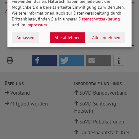
verwenden dürfen. Natürlich haben Sie jederzeit die
Möglichkeit, die bereits erteilte Einwilligung zu widerrufen.
Zurück
Weitere Informationen, auch zur Datenverarbeitung durch
Drittanbieter, finden Sie in unserer
Datenschutzerklärung
und im
Impressum
.
Anpassen
Alle ablehnen
Alle annehmen
ÜBER UNS
INFOPORTALE UND LINKS
Vorstand
SoVD Bundesverband
Mitglied werden
SoVD Schleswig-
Holstein
SoVD Publikationen
Landeshauptstadt Kiel