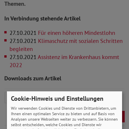
Themen.
In Verbindung stehende Artikel
27.10.2021
Für einen höheren Mindestlohn
27.10.2021
Klimaschutz mit sozialen Schritten
begleiten
27.10.2021
Assistenz im Krankenhaus kommt
2022
Downloads zum Artikel
SoVD-Zeitung November 2021
- 7
Cookie-Hinweis und Einstellungen
MB
Wir verwenden Cookies und Dienste von Drittanbietern, um
Ihnen einen optimalen Service zu bieten und auf Basis von
Download
Analysen unsere Webseiten weiter zu verbessern. Sie können
selbst entscheiden, welche Cookies und Dienste wir