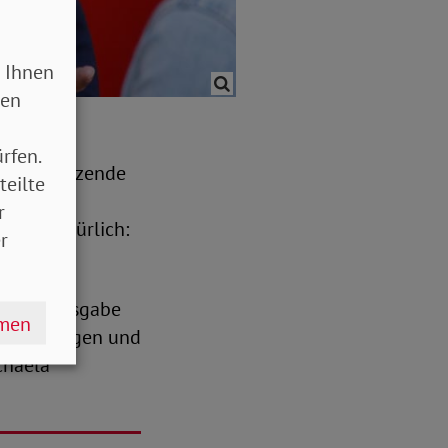
 Ihnen
sen
e Knoll
rfen.
andsvorsitzende
teilte
elchen
r
 Und natürlich:
r
weiten Ausgabe
hmen
e übertragen und
chaela