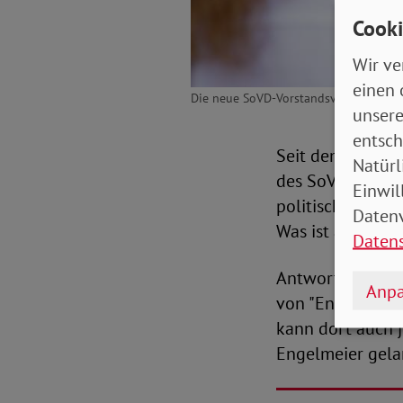
Cooki
Wir ve
einen 
Die neue SoVD-Vorstandsvorsitzende Mi
unsere
entsch
Seit dem 1. Sep
Natürl
des SoVD. Was is
Einwil
politischen Ent
Datenv
Was ist alles ge
Daten
Antworten darau
Anpa
von "Engelmeier
kann dort auch 
Engelmeier gel