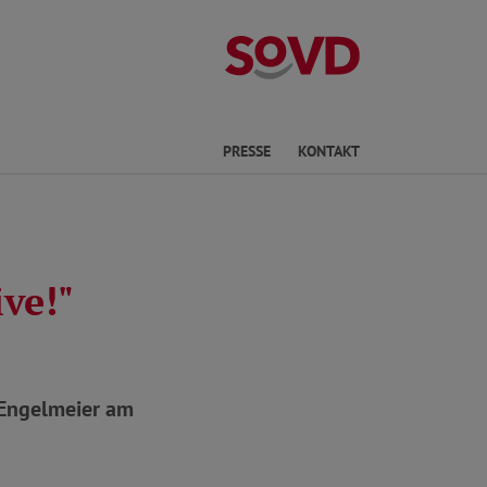
Kreisverband R
he
PRESSE
KONTAKT
ve!"
 Engelmeier am