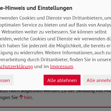
e-Hinweis und Einstellungen
rwenden Cookies und Dienste von Drittanbietern, um
optimalen Service zu bieten und auf Basis von Analy
chaela Engelmeier zieht am 18. Oktober eine Zwischenbilanz. Foto: Susi
 Webseiten weiter zu verbessern. Sie können selbst
eiden, welche Cookies und Dienste wir verwenden dü
tember ist Michaela Engelmeier hauptamtliche Vorst
ich haben Sie jederzeit die Möglichkeit, die bereits er
t seither alles passiert? Wen hat sie getroffen? Bei w
ligung zu widerrufen. Weitere Informationen, auch zu
scheidungen und Ereignissen war der SoVD gefordert?
erarbeitung durch Drittanbieter, finden Sie in unsere
plant?
schutzerklärung
und im
Impressum
.
f gab Michaela Engelmeier am 18. Oktober in der z
ssen
Alle ablehnen
Alle anne
 live". Die Sendung wurde wie immer live bei Youtub
jetzt noch abgerufen werden. Zu der Sendung mit Mi
angen Sie
hier
.