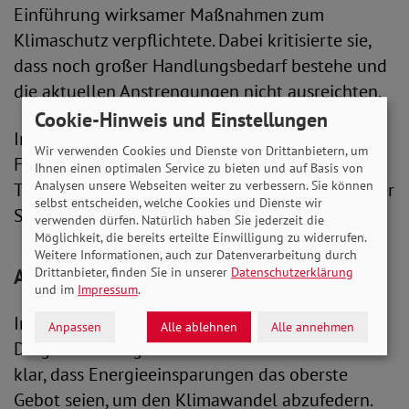
Einführung wirksamer Maßnahmen zum
Klimaschutz verpflichtete. Dabei kritisierte sie,
dass noch großer Handlungsbedarf bestehe und
die aktuellen Anstrengungen nicht ausreichten.
Cookie-Hinweis und Einstellungen
In einem Nachrichtenblock informierte Tristan
Wir verwenden Cookies und Dienste von Drittanbietern, um
Frederichs über aktuelle Entwickungen zum
Ihnen einen optimalen Service zu bieten und auf Basis von
Analysen unsere Webseiten weiter zu verbessern. Sie können
Thema und auch für musikalische Begleitung der
selbst entscheiden, welche Cookies und Dienste wir
Sendung war wieder gesorgt.
verwenden dürfen. Natürlich haben Sie jederzeit die
Möglichkeit, die bereits erteilte Einwilligung zu widerrufen.
Weitere Informationen, auch zur Datenverarbeitung durch
Auf Stimmen junger Menschen hören
Drittanbieter, finden Sie in unserer
Datenschutzerklärung
und im
Impressum
.
Im Schlussplädoyer wurden vor allem zwei
Anpassen
Alle ablehnen
Alle annehmen
Dinge deutlich gemacht: Barbara Metz machte
klar, dass Energieeinsparungen das oberste
Gebot seien, um den Klimawandel abzufedern.