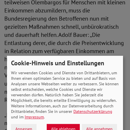
teilweisen Ölembargos für Menschen mit kleinen
Einkommen abzumildern, muss die
Bundesregierung den Betroffenen nun mit
gezielten Maßnahmen schnell, unbürokratisch
und dauerhaft helfen. Adolf Bauer: „Die
Entlastung derer, die durch die Preisentwicklung
in Relation zum verfügbaren Einkommen am
höchsten belastet sind, muss zielgerichtet und
Cookie-Hinweis und Einstellungen
nachhaltig sein.“ Der SoVD begrüßt daher die
Wir verwenden Cookies und Dienste von Drittanbietern, um
Vorschläge für eine Erhöhung der Regelsätze
Ihnen einen optimalen Service zu bieten und auf Basis von
und ein soziales Klimageld, das alle kleinen und
Analysen unsere Webseiten weiter zu verbessern. Sie können
selbst entscheiden, welche Cookies und Dienste wir
mittleren Einkommen erreicht - also auch
verwenden dürfen. Natürlich haben Sie jederzeit die
Rentner*innen und Arbeitslose.
Möglichkeit, die bereits erteilte Einwilligung zu widerrufen.
Weitere Informationen, auch zur Datenverarbeitung durch
Drittanbieter, finden Sie in unserer
Datenschutzerklärung
„Bis dahin brauchen wir einen sofortigen
und im
Impressum
.
monatlichen Zuschlag von 100 Euro für alle
Anpassen
Alle ablehnen
Alle annehmen