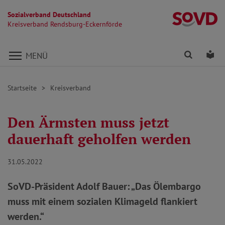
Sozialverband Deutschland
Kr
Kreisverband Rendsburg-Eckernförde
Direkt zu den Inhalten springen
Finden
Lei
MENÜ
Startseite
Kreisverband
Den Ärmsten muss jetzt
dauerhaft geholfen werden
31.05.2022
SoVD-Präsident Adolf Bauer: „Das Ölembargo
muss mit einem sozialen Klimageld flankiert
werden.“