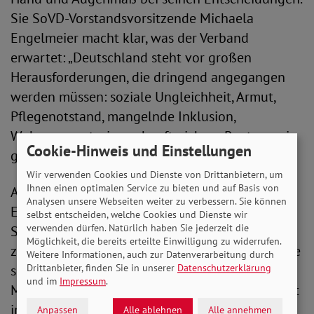
Sie SoVD-Vorstandsvorsitzende Michaela
Engelmeier macht klar, was der Verband
erwartet: „Deutschland steht vor großen
Herausforderungen, die dringend angegangen
werden müssen: soziale Ungleichheit, Armut,
Pflegenotstand, mangelnde Inklusion,
Wohnungsnot, eine zukunftssichere Rente sowie
Cookie-Hinweis und Einstellungen
gute Arbeit mit fairen Löhnen.“
Wir verwenden Cookies und Dienste von Drittanbietern, um
Ihnen einen optimalen Service zu bieten und auf Basis von
Als größte Aufgabe bezeichnete Michaela
Analysen unsere Webseiten weiter zu verbessern. Sie können
Engelmeier, gegen die gesellschaftliche
selbst entscheiden, welche Cookies und Dienste wir
verwenden dürfen. Natürlich haben Sie jederzeit die
Spaltung vorzugehen und populistische Kräfte
Möglichkeit, die bereits erteilte Einwilligung zu widerrufen.
zurückzudrängen. Nötig sei dafür eine Politik, die
Weitere Informationen, auch zur Datenverarbeitung durch
sich an den konkreten Bedürfnissen der
Drittanbieter, finden Sie in unserer
Datenschutzerklärung
und im
Impressum
.
Menschen orientiert und die soziale Wirklichkeit
im Blick hat.
Anpassen
Alle ablehnen
Alle annehmen