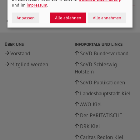
und im
Impressum
.
Anpassen
Alle ablehnen
Alle annehmen
ÜBER UNS
INFOPORTALE UND LINKS
Vorstand
SoVD Bundesverband
Mitglied werden
SoVD Schleswig-
Holstein
SoVD Publikationen
Landeshauptstadt Kiel
AWO Kiel
Der PARITÄTISCHE
DRK Kiel
Caritas Region Kiel