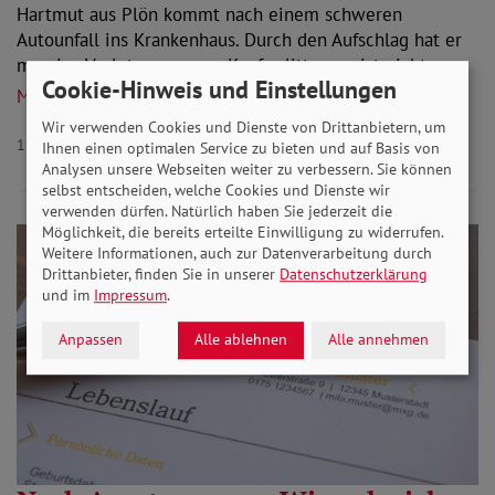
Hartmut aus Plön kommt nach einem schweren
Autounfall ins Krankenhaus. Durch den Aufschlag hat er
massive Verletzungen am Kopf erlitten, er ist nicht…
Cookie-Hinweis und Einstellungen
Mehr lesen
Wir verwenden Cookies und Dienste von Drittanbietern, um
11.08.2020
Aktuelles
Ihnen einen optimalen Service zu bieten und auf Basis von
Analysen unsere Webseiten weiter zu verbessern. Sie können
selbst entscheiden, welche Cookies und Dienste wir
verwenden dürfen. Natürlich haben Sie jederzeit die
Möglichkeit, die bereits erteilte Einwilligung zu widerrufen.
Weitere Informationen, auch zur Datenverarbeitung durch
Drittanbieter, finden Sie in unserer
Datenschutzerklärung
und im
Impressum
.
Anpassen
Alle ablehnen
Alle annehmen