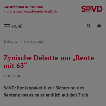
Sozialverband Deutschland
Kr
Kreisverband Rendsburg-Eckernförde
Direkt zu den Inhalten springen
Finden
Lei
MENÜ
Startseite
Kreisverband
Zynische Debatte um „Rente
mit 63“
29.02.2024
SoVD: Rentenpaket II zur Sicherung des
Rentenniveaus muss endlich auf den Tisch.