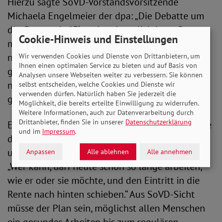
Hierzu sagte SoVD-Vorstandsvorsitzende
Michaela Engelmeier der dpa: „Die Debatte um
die ‚Rente mit 63‘ – oder eigentlich jetzt ‚Rente
Cookie-Hinweis und Einstellungen
mit 64‘ – ist schon etwas zynisch. Es kann doch
nicht das Ziel sein, dass Menschen, die 45 Jahre
Wir verwenden Cookies und Dienste von Drittanbietern, um
Ihnen einen optimalen Service zu bieten und auf Basis von
gearbeitet und Beiträge gezahlt haben, deshalb
Analysen unsere Webseiten weiter zu verbessern. Sie können
nicht in Rente gehen sollen, weil sie noch zu
selbst entscheiden, welche Cookies und Dienste wir
verwenden dürfen. Natürlich haben Sie jederzeit die
gesund sind?“
Möglichkeit, die bereits erteilte Einwilligung zu widerrufen.
Weitere Informationen, auch zur Datenverarbeitung durch
Drittanbieter, finden Sie in unserer
Datenschutzerklärung
Es gebe keinen Zwang, in Rente zu gehen, stellte
und im
Impressum
.
die SoVD-Vorsitzende, die mit ihrem Statement
unter anderem in der ZEIT zitiert wurde, klar.
Anpassen
Alle ablehnen
Alle annehmen
„Wer kann, darf heute schon so lange arbeiten,
wie er oder sie möchte, und den Eintritt in die
Rente nach hinten schieben.“ Aus SoVD-Sicht
müsse der Plan sein, möglichst allen Menschen