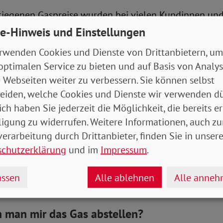
tiegenen Gaspreise wurden bei vielen Kundinnen un
gen angepasst. Wer kontrollieren möchte, ob die An
e-Hinweis und Einstellungen
t vorgenommen wurde, kann dafür zum Beispiel den E
rwenden Cookies und Dienste von Drittanbietern, um
braucherzentrale nutzen. Um ein fundiertes Ergebni
optimalen Service zu bieten und auf Basis von Analy
r mit folgenden Eingangsdaten gefüttert werden: Bi
 Webseiten weiter zu verbessern. Sie können selbst
nd Grundpreis, Jahresverbrauch und gegebenenfalls d
eiden, welche Cookies und Dienste wir verwenden dü
ich haben Sie jederzeit die Möglichkeit, die bereits er
en Brutto-Preis informieren Versorger in der Regel, an
ligung zu widerrufen. Weitere Informationen, auch zu
ragen. Die anderen Daten lassen sich zum Beispiel der 
erarbeitung durch Drittanbieter, finden Sie in unsere
 entnehmen. Haushalte, die feststellen, dass die ne
schutzerklärung
und im
Impressum
.
cht richtig ausgewiesen wurde, sollten sich laut der
rale NRW an ihren Energieversorger wenden. Dort kö
ssen
Alle ablehnen
Alle anne
bschlagshöhe verlangen.
 man mir das Gas abstellen?