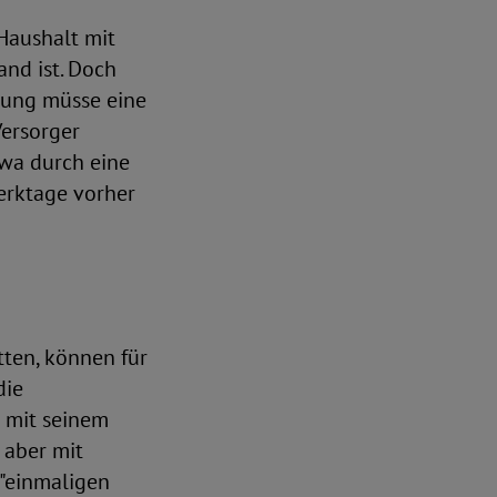
Haushalt mit
and ist. Doch
rgung müsse eine
ersorger
twa durch eine
erktage vorher
tten, können für
die
r mit seinem
 aber mit
 "einmaligen