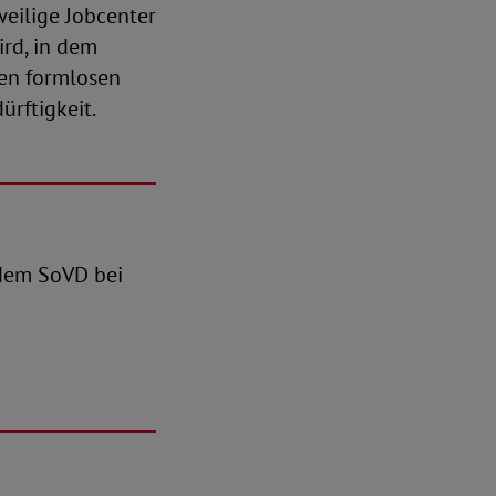
weilige Jobcenter
ird, in dem
den formlosen
ürftigkeit.
e dem SoVD bei