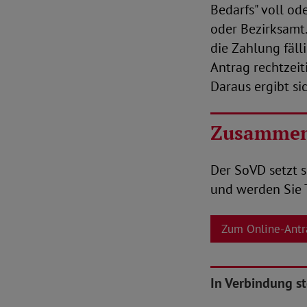
Bedarfs" voll od
oder Bezirksamt.
die Zahlung fäll
Antrag rechtzeiti
Daraus ergibt si
Zusammen
Der SoVD setzt s
und werden Sie T
Zum Online-Antr
In Verbindung s