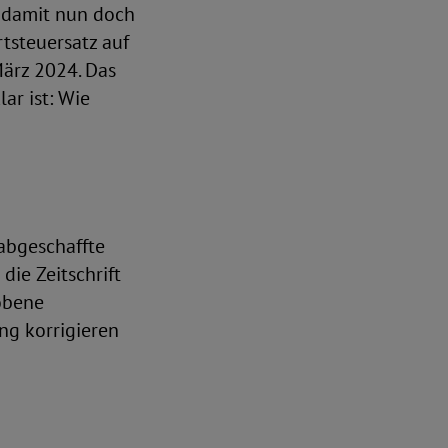
n damit nun doch
rtsteuersatz auf
ärz 2024. Das
ar ist: Wie
abgeschaffte
die Zeitschrift
obene
ng korrigieren