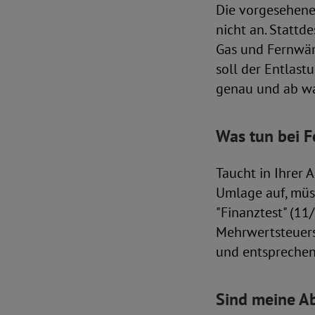
Die vorgesehene
nicht an. Stattd
Gas und Fernwär
soll der Entlast
genau und ab wa
Was tun bei F
Taucht in Ihrer 
Umlage auf, müss
"Finanztest" (1
Mehrwertsteuers
und entsprechen
Sind meine A