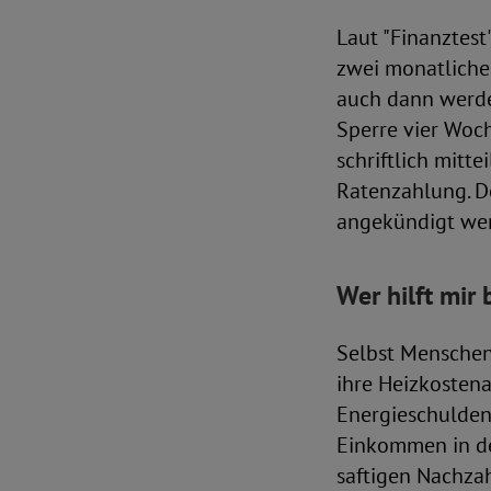
Laut "Finanztest
zwei monatlichen
auch dann werde 
Sperre vier Woc
schriftlich mitt
Ratenzahlung. D
angekündigt we
Wer hilft mir
Selbst Menschen,
ihre Heizkosten
Energieschuldenb
Einkommen in de
saftigen Nachzah