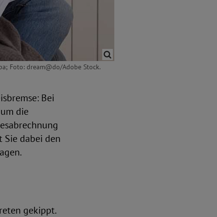
/dpa; Foto: dream@do/Adobe Stock.
isbremse: Bei
 um die
hresabrechnung
t Sie dabei den
ragen.
eten gekippt.