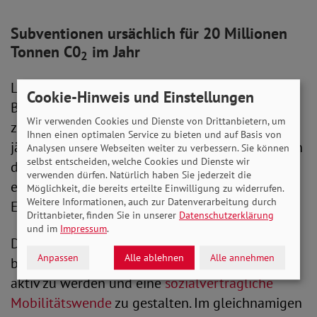
Subventionen ursächlich für 20 Millionen
Tonnen C0
im Jahr
2
Laut des Gutachtens verursachen die
Cookie-Hinweis und Einstellungen
Begünstigungen knapp 20 Millionen Tonnen
Wir verwenden Cookies und Dienste von Drittanbietern, um
zusätzliche Emissionen pro Jahr und kosten
Ihnen einen optimalen Service zu bieten und auf Basis von
jährlich 35,8 Milliarden Euro – fast 25 Milliarden
Analysen unsere Webseiten weiter zu verbessern. Sie können
selbst entscheiden, welche Cookies und Dienste wir
davon im Verkehrsbereich. 4,7 Milliarden
verwenden dürfen. Natürlich haben Sie jederzeit die
entfallen auf die Landwirtschaft, 4,1 Milliarden
Möglichkeit, die bereits erteilte Einwilligung zu widerrufen.
Weitere Informationen, auch zur Datenverarbeitung durch
Euro auf die Industrie.
Drittanbieter, finden Sie in unserer
Datenschutzerklärung
und im
Impressum
.
Der SoVD hat bereits mehrfacht angemahnt,
Anpassen
Alle ablehnen
Alle annehmen
beim Abbau klimaschädlicher Subventionen
aktiv zu werden und eine
sozialverträgliche
Mobilitätswende
zu gestalten. Im gleichnamigen