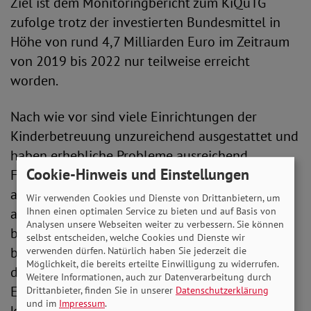
Ziel ist dem Monitoringbericht zum KiQuTG
zufolge trotz der investierten Bundesmittel in
Höhe von rund 4,7 Milliarden Euro im Zeitraum
von 2019 bis 2022 nur teilweise erreicht
worden.
Nach wie vor sind viele Einrichtungen der
Kinderbetreuung unzureichend ausgestattet und
haben erhebliche Probleme ausreichend
Cookie-Hinweis und Einstellungen
Fachkräfte zu gewinnen, um einen
angemessenen Betreuungsschlüssel
Wir verwenden Cookies und Dienste von Drittanbietern, um
aufrechtzuerhalten. Diese Zustände
Ihnen einen optimalen Service zu bieten und auf Basis von
Analysen unsere Webseiten weiter zu verbessern. Sie können
beeinträchtigen die pädagogische Arbeit in den
selbst entscheiden, welche Cookies und Dienste wir
betroffenen Einrichtungen und gefährden damit
verwenden dürfen. Natürlich haben Sie jederzeit die
Möglichkeit, die bereits erteilte Einwilligung zu widerrufen.
die Qualität der Kinderbetreuung und die
Weitere Informationen, auch zur Datenverarbeitung durch
Entwicklungschancen der Kinder. Außerdem
Drittanbieter, finden Sie in unserer
Datenschutzerklärung
und im
Impressum
.