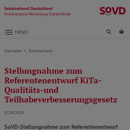
Sozialverband Deutschland
Kr
Kreisverband Rendsburg-Eckernförde
Direkt zu den Inhalten springen
Finden
Lei
MENÜ
Startseite
Kreisverband
Stellungnahme zum
Referentenentwurf KiTa-
Qualitäts-und
Teilhabeverbesserungsgesetz
07.08.2024
SoVD-Stellungnahme zum Referentenentwurf