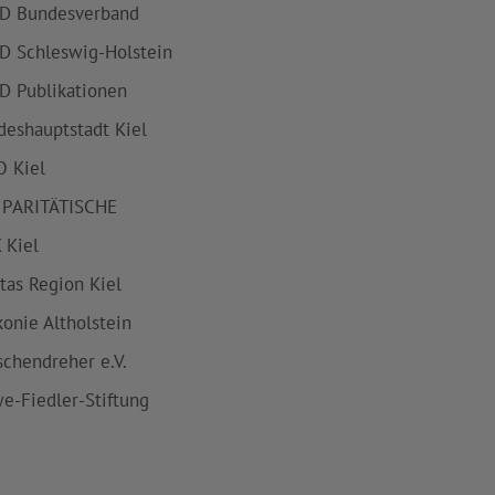
D Bundesverband
D Schleswig-Holstein
D Publikationen
deshauptstadt Kiel
 Kiel
 PARITÄTISCHE
 Kiel
itas Region Kiel
konie Altholstein
schendreher e.V.
e-Fiedler-Stiftung