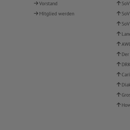
Vorstand
SoV
Mitglied werden
SoV
SoV
Lan
AWO
Der
DRK
Car
Dia
Gro
How