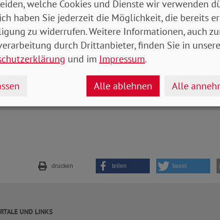
eiden, welche Cookies und Dienste wir verwenden dü
mit Nachdruck unsere Forderung nach 100 Euro mehr
ich haben Sie jederzeit die Möglichkeit, die bereits er
beziehende während der Krise“, so Bauer.
ligung zu widerrufen. Weitere Informationen, auch zu
erarbeitung durch Drittanbieter, finden Sie in unsere
bian Müller-Zetzsche
schutzerklärung
und im
Impressum
.
ssen
Alle ablehnen
Alle anne
drucken
teilen
tweet
RTALE UND LINKS