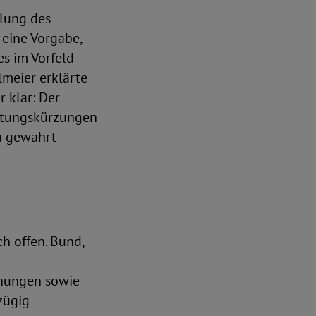
llung des
 eine Vorgabe,
es im Vorfeld
lmeier erklärte
 klar: Der
istungskürzungen
au gewahrt
h offen. Bund,
chungen sowie
zügig