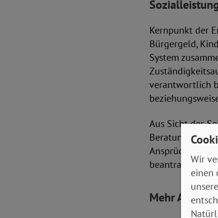
Sozialleistun
Kernpunkt der E
Bürgergeld, Kin
System zusammen
Zuständigkeitsau
verantwortlich 
beziehungsweise
Aus Sicht des S
Beratungsstellen
Cooki
Ansprüche nicht
Wir ve
beantragen.
einen 
unsere
Mehr Anreize 
entsch
Natürl