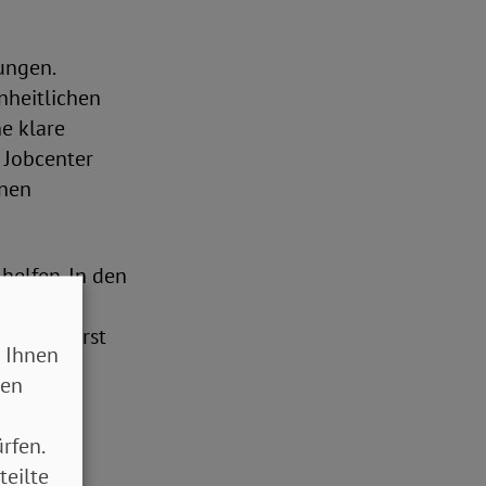
ungen.
nheitlichen
e klare
 Jobcenter
unen
helfen. In den
ne ihre
 nicht erst
 Ihnen
sen
rfen.
teilte