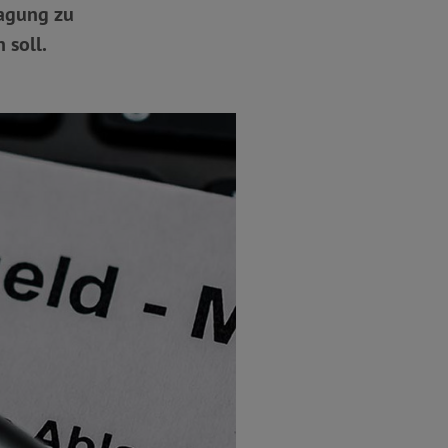
ragung zu
 soll.