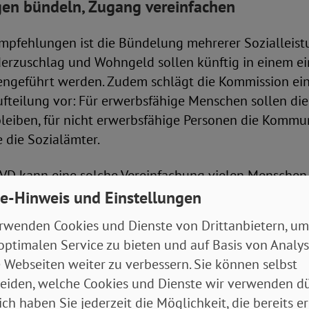
gen bündeln, Zugang vereinfachen
mpfehlungen ist die Bündelung mehrerer Sozialleist
derzuschlag und Wohngeld sollen künftig in einem ei
geführt werden. Zudem schlägt die Kommission ein
fteilung vor: Für erwerbsfähige Menschen sollen die
bleiben, für nicht erwerbsfähige Personen die Komm
 die Sozialämter.
oVD kann eine solche Vereinfachung vielen Menschen 
 des Verbands zeigt sich immer wieder, dass Betroffe
e-Hinweis und Einstellungen
 kennen und ihnen zustehende Leistungen deshalb gar
rwenden Cookies und Dienste von Drittanbietern, um
optimalen Service zu bieten und auf Basis von Analy
 Webseiten weiter zu verbessern. Sie können selbst
für Erwerbstätigkeit
eiden, welche Cookies und Dienste wir verwenden dü
ich haben Sie jederzeit die Möglichkeit, die bereits er