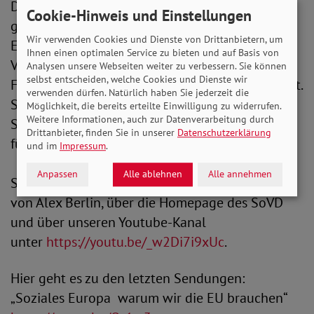
Direktorin der von der Bundesregierung
Cookie-Hinweis und Einstellungen
geschaffenen Bundesstiftung Gleichstellung.
Wir verwenden Cookies und Dienste von Drittanbietern, um
Ergänzt wird die Runde von Ulrike Bahr (SPD),
Ihnen einen optimalen Service zu bieten und auf Basis von
Vorsitzende des Bundestagsausschusses für
Analysen unsere Webseiten weiter zu verbessern. Sie können
selbst entscheiden, welche Cookies und Dienste wir
Familie, Frauen und Jugend sowie Gökay Akbulut.
verwenden dürfen. Natürlich haben Sie jederzeit die
Sie ist Obfrau der Linken in diesem Ausschuss.
Möglichkeit, die bereits erteilte Einwilligung zu widerrufen.
Weitere Informationen, auch zur Datenverarbeitung durch
SoVD-Expertin ist Dr.in Simone Real, Referentin
Drittanbieter, finden Sie in unserer
Datenschutzerklärung
für Frauen, Familie und Jugend.
und im
Impressum
.
Anpassen
Alle ablehnen
Alle annehmen
SoVD.TV sehen Sie im live im Fernsehprogramm
von Alex Berlin, über die Homepage des SoVD
und über unseren Youtube-Kanal
unter
https://youtu.be/_w2Di7i9xUc
.
Hier geht es zu den letzten Sendungen:
„Soziales Europa warum wir die EU brauchen“