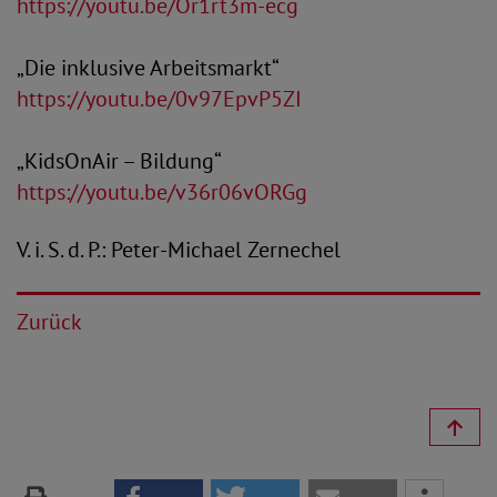
https://youtu.be/Or1rt3m-ecg
„Die inklusive Arbeitsmarkt“
https://youtu.be/0v97EpvP5ZI
„KidsOnAir – Bildung“
https://youtu.be/v36r06vORGg
V. i. S. d. P.: Peter-Michael Zernechel
Zurück