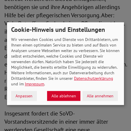
benötigen sie und ihre Angehörigen allerdings
Hilfe bei der pflegerischen Versorgung. Aber:
Viele Betroffene finden keinen Pflegedienst bzw.
Cookie-Hinweis und Einstellungen
ihre pflegenden Angehörigen keine
ausreichenden Unterstützungs- bzw.
Wir verwenden Cookies und Dienste von Drittanbietern, um
Ihnen einen optimalen Service zu bieten und auf Basis von
Entlastungsangebote. Gerade auf dem Land ist
Analysen unsere Webseiten weiter zu verbessern. Sie können
die Lage oft problematisch. Die Folge ist häufig
selbst entscheiden, welche Cookies und Dienste wir
verwenden dürfen. Natürlich haben Sie jederzeit die
eine Überforderung der pflegenden Angehörigen.
Möglichkeit, die bereits erteilte Einwilligung zu widerrufen.
Hier muss die Bundesregierung mit einer
Weitere Informationen, auch zur Datenverarbeitung durch
Drittanbieter, finden Sie in unserer
Datenschutzerklärung
richtigen und nachhaltigen Pflegereform neue
und im
Impressum
.
Rahmenbedingungen schaffen“, so Michaela
Anpassen
Alle ablehnen
Alle annehmen
Engelmeier.
Insgesamt fordert die SoVD-
Vorstandsvorsitzende in einer immer älter
werdenden Gesellschaft eine neue