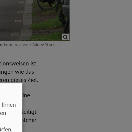
n. Foto: zuchero / Adobe Stock
ionsweisen ist
ungen wie das
ren dieses Ziel.
braucht eine
de einen
 Ihnen
 SoVD beteiligt
sen
s Ende solcher
rfen.