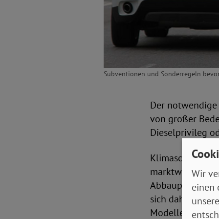
Subventionen und Sonderregeln bevorte
Der notwendige 
von großer Bede
Dieselprivileg o
Cooki
Klimaschädliche
marktwirtschaftl
Wir ve
Abbauplan für ma
einen 
sich daher an e
unsere
Modelle.
entsch