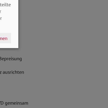
teilte
r
r
aschutz
hmen
Bepreisung
z ausrichten
oVD gemeinsam