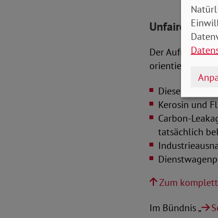
Natürl
Einwil
Unfaire Rege
Datenv
Daten
Der Aufruf enthä
orientierte Wirts
Anpa
Dieselprivileg
Kerosin und F
Carbon-Leakag
tatsächlich be
Industrieausn
Dienstwagenpr
Zum komplett
Im Bündnis „
S