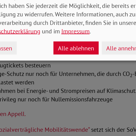
ich haben Sie jederzeit die Möglichkeit, die bereits er
ligung zu widerrufen. Weitere Informationen, auch zu
lungen abschaffen
erarbeitung durch Drittanbieter, finden Sie in unsere
schutzerklärung
und im
Impressum
.
lt fünf konkrete Forderungen für eine faire, am Klim
chaftspolitik:
ssen
Alle ablehnen
Alle anne
 abschaffen
lugtickets besteuern
e-Schutz nur noch für Unternehmen, die durch CO
-
2
lastet werden
ahmen bei Energie- und Strompreisen auf Klimaschut
ivileg nur noch für Nullemissionsfahrzeuge
en Appell.
ozialverträgliche Mobilitätswende“
setzt sich der S