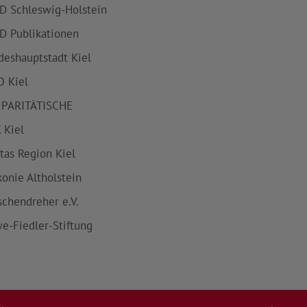
D Schleswig-Holstein
D Publikationen
deshauptstadt Kiel
 Kiel
 PARITÄTISCHE
 Kiel
itas Region Kiel
konie Altholstein
schendreher e.V.
e-Fiedler-Stiftung