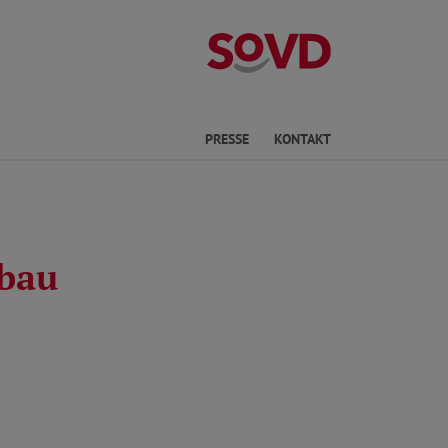
Kreisverband R
he
PRESSE
KONTAKT
bbau