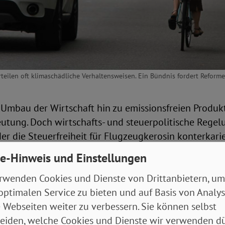
ilen oft klimaschädliche Verhaltensweisen. Ein Bündnis fordert Reforme
Umbau der Wirtschaft hin zu emissionsfreien Produkt
utung. Doch wirtschafts- und steuerpolitische Regel
der die Steuerfreiheit für Flugzeugkerosin konterkarie
e-Hinweis und Einstellungen
 Subventionen sorgen für Marktverzerrung. Deshalb 
ich orientierte Klimapolitik in dieser Legislaturperio
rwenden Cookies und Dienste von Drittanbietern, um
rkt­verzerrende, klima­schädliche Subventionen. Der
optimalen Service zu bieten und auf Basis von Analy
inem Aufruf für konkrete, EU-weite Maßnahmen für da
 Webseiten weiter zu verbessern. Sie können selbst
eiden, welche Cookies und Dienste wir verwenden dü