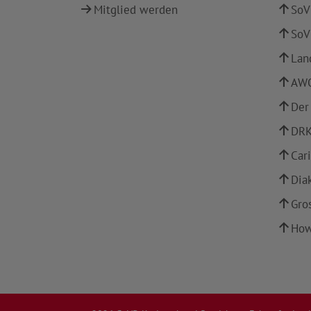
Mitglied werden
SoV
SoV
Lan
AWO
Der
DRK
Car
Dia
Gro
How