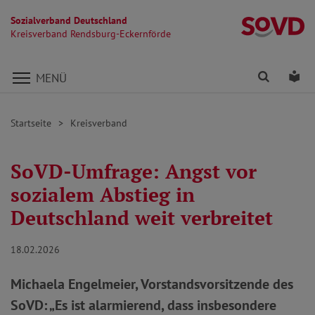
Sozialverband Deutschland
Kr
Kreisverband Rendsburg-Eckernförde
Direkt zu den Inhalten springen
Finden
Lei
MENÜ
Startseite
Kreisverband
SoVD-Umfrage: Angst vor
sozialem Abstieg in
Deutschland weit verbreitet
18.02.2026
Michaela Engelmeier, Vorstandsvorsitzende des
SoVD: „Es ist alarmierend, dass insbesondere