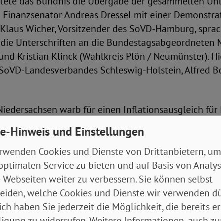
itete das Bündnis die Übergabe der gesammelten Unte
Finanzsenator Andreas Dressel mit einer Demonstra
 Klaus Wicher, Vorsitzender des SoVD-Hamburg, sprach
e die Unterschriften an die Bundestagsabgeordneten 
 und Kristian Klinck (Wahlkreis Plön / Neumünster). H
 SoVD-Landesverbandes Schleswig-Holstein, Alfred B
iedersachsen warb für einen Inflationsausgleich für
nterstützung in der Bevölkerung. Dirk Swinke, der
e-Hinweis und Einstellungen
zende des Landesverbandes, übergab die Unterschrift
n Ministerpräsidenten Stephan Weil. Dabei appellierte
rwenden Cookies und Dienste von Drittanbietern, um
er sind Sie für die Nöte und Sorgen der Menschen i
optimalen Service zu bieten und auf Basis von Analy
Setzen Sie sich dafür ein und sorgen Sie dafür, dass d
 Webseiten weiter zu verbessern. Sie können selbst
ein Ende hat.“
eiden, welche Cookies und Dienste wir verwenden dü
ich haben Sie jederzeit die Möglichkeit, die bereits er
ligung zu widerrufen. Weitere Informationen, auch zu