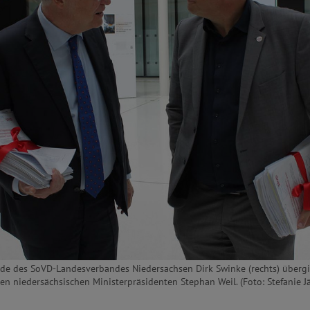
nde des SoVD-Landesverbandes Niedersachsen Dirk Swinke (rechts) überg
en niedersächsischen Ministerpräsidenten Stephan Weil. (Foto: Stefanie Jä