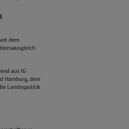
d
seit dem
ationsausgleich
end aus IG
nd Hamburg, dem
ie Landespolitik