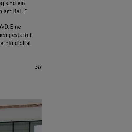
g sind ein
n am Ball!“
oVD. Eine
nen gestartet
erhin digital
str