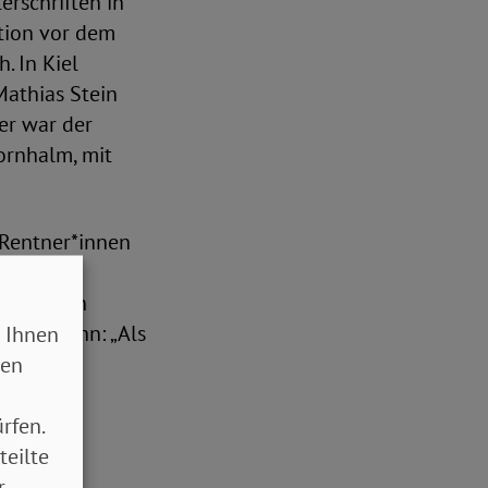
rschriften in
tion vor dem
. In Kiel
Mathias Stein
ier war der
ornhalm, mit
 Rentner*innen
en an den
 er an ihn: „Als
 Ihnen
m Land
sen
iese
rfen.
teilte
r