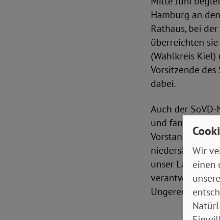
Mitte Juni begle
Hamburg an den 
Rathaus, bei der
überreichten si
(Wahlkreis Kiel)
Vorsitzende des
dabei.
Auch der SoVD-N
und fand große U
Cooki
Vorstandsvorsit
niedersächsische
Wir ve
unser Landesvat
einen 
verantwortlich. 
unsere
Ungerechtigkeit 
entsch
Natürl
Einwil