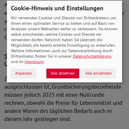
Anpassung. Ausgehend von diesem Wert würde
Cookie-Hinweis und Einstellungen
erst ab einer Anpassung von etwa 10 Prozent der
Wir verwenden Cookies und Dienste von Drittanbietern, um
aktuelle Regelbedarf erreicht. Angesichts einer
Ihnen einen optimalen Service zu bieten und auf Basis von
rückläufigen Inflation ist eine derartige
Analysen unsere Webseiten weiter zu verbessern. Sie können
selbst entscheiden, welche Cookies und Dienste wir
Größenordnung aber nicht zu erwarten.
verwenden dürfen. Natürlich haben Sie jederzeit die
Möglichkeit, die bereits erteilte Einwilligung zu widerrufen.
Weitere Informationen, auch zur Datenverarbeitung durch
SoVD: Nullrunde trotz Inflation ist
Drittanbieter, finden Sie in unserer
Datenschutzerklärung
und im
Impressum
.
Unverschämtheit
Anpassen
Alle ablehnen
Alle annehmen
Zwar ist eine Senkung der Regelsätze gesetzlich
ausgeschlossen ist, Grundsicherungsbeziehende
müssen jedoch 2025 mit einer Nullrunde
rechnen, obwohl die Preise für Lebensmittel und
andere Waren des täglichen Bedarfs auch in
diesem Jahr gestiegen sind.