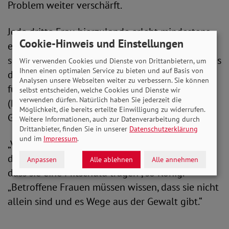
Problem weiter verschärft.
Jede dritte Frau hierzulande erlebt mindestens
Cookie-Hinweis und Einstellungen
einmal im Leben körperliche und / oder
sexualisierte Gewalt; bei etwa jeder vierten ist es
Wir verwenden Cookies und Dienste von Drittanbietern, um
Ihnen einen optimalen Service zu bieten und auf Basis von
der Partner. Das sind Angaben des Bundesamts
Analysen unsere Webseiten weiter zu verbessern. Sie können
für Familie und zivilgesellschaftliche Aufgaben
selbst entscheiden, welche Cookies und Dienste wir
verwenden dürfen. Natürlich haben Sie jederzeit die
(Behörde des BMFSFJ). Formen wie psychische
Möglichkeit, die bereits erteilte Einwilligung zu widerrufen.
Gewalt kommen hinzu.
Weitere Informationen, auch zur Datenverarbeitung durch
Drittanbieter, finden Sie in unserer
Datenschutzerklärung
und im
Impressum
.
„Viele sprechen aber aus Scham und Angst nicht
darüber, weil ihnen das Gefühl vermittelt wird,
Anpassen
Alle ablehnen
Alle annehmen
dass sie eine Mitschuld tragen“, so König.
„Betroffene Frauen müssen wissen, dass sie nicht
allein sind und es Wege aus der Gewalt gibt.“