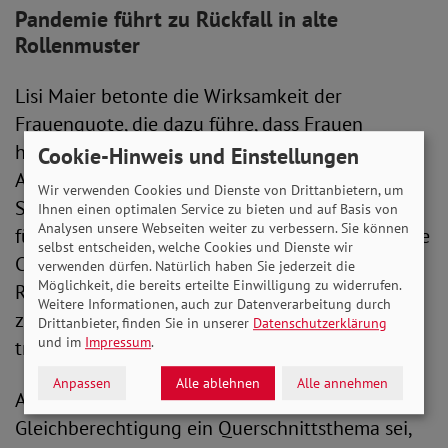
Pandemie führt zu Rückfall in alte
Rollenmuster
Lisi Maier betonte die Wirksamkeit der
Frauenquote, die dazu führe, dass Frauen
häufiger in Führungspositionen kämen.
Cookie-Hinweis und Einstellungen
Außerdem stellte sie heraus, dass die häufige
Wir verwenden Cookies und Dienste von Drittanbietern, um
Sorgearbeit von Frauen ein gewichtiger Grund
Ihnen einen optimalen Service zu bieten und auf Basis von
Analysen unsere Webseiten weiter zu verbessern. Sie können
für ihr niedriges Einkommen sei. Nicht zuletzt die
selbst entscheiden, welche Cookies und Dienste wir
Corona-Pandemie habe hier zu einer
verwenden dürfen. Natürlich haben Sie jederzeit die
Möglichkeit, die bereits erteilte Einwilligung zu widerrufen.
Retraditionalisierung geführt. Wie Studien
Weitere Informationen, auch zur Datenverarbeitung durch
zeigten, seien Frauen wieder häufiger in
Drittanbieter, finden Sie in unserer
Datenschutzerklärung
und im
Impressum
.
traditionelle Rollenmuster gedrängt worden.
Anpassen
Alle ablehnen
Alle annehmen
Auch Denise Loop hielt fest, dass die mangelnde
Gleichberechtigung ein Querschnittsthema sei,