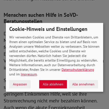
Menschen suchen Hilfe in SoVD-
Beratungsstellen
Cookie-Hinweis und Einstellungen
Der SoVD setzt sich für die Belange von
Wir verwenden Cookies und Dienste von Drittanbietern, um
Menschen mit niedrigen Einkommen ein und
Ihnen einen optimalen Service zu bieten und auf Basis von
fordert gezielte Unterstützung im Kampf gegen
Analysen unsere Webseiten weiter zu verbessern. Sie können
selbst entscheiden, welche Cookies und Dienste wir
Energiearmut. Im Mai äußerte sich die SoVD-
verwenden dürfen. Natürlich haben Sie jederzeit die
Vorstandsvorsitzende Michaela Engelmeier dazu
Möglichkeit, die bereits erteilte Einwilligung zu widerrufen.
Weitere Informationen, auch zur Datenverarbeitung durch
in einem Gespräch mit dem Deutschlandfunk.
Drittanbieter, finden Sie in unserer
Datenschutzerklärung
und im
Impressum
.
Sie betonte: „In unseren SoVD-Beratungsstellen
Anpassen
Alle ablehnen
Alle annehmen
suchen immer noch viele Menschen mit
geringem Einkommen Hilfe, weil sie ihre
Stromrechnung nicht mehr bezahlen können.
Auch wenn die akute Energieknappheit