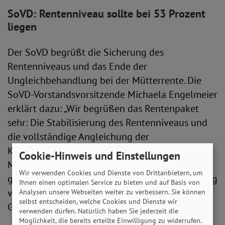
SoVD: Rentenniveau sollte bei 53 Prozent
liegen
Der SoVD begrüßt die Sicherung des
Rentenniveaus und das Ende der
Ungleichbehandlung bei der Mütterrente. Die
SoVD-Vorstandsvorsitzende Michaela Engelmeier
erklärt dazu: „Wir begrüßen das Rentenpaket
sehr: Die Stabilisierung des Rentenniveaus und
die vollständige Angleichung der
Kindererziehungszeiten sind wichtige
Cookie-Hinweis und Einstellungen
Maßnahmen zur Stärkung des Vertrauens in die
Wir verwenden Cookies und Dienste von Drittanbietern, um
gesetzliche Rentenversicherung, zur Honorierung
Ihnen einen optimalen Service zu bieten und auf Basis von
von Lebensleistung und aus Gründen der
Analysen unsere Webseiten weiter zu verbessern. Sie können
selbst entscheiden, welche Cookies und Dienste wir
Gerechtigkeit.“
verwenden dürfen. Natürlich haben Sie jederzeit die
Möglichkeit, die bereits erteilte Einwilligung zu widerrufen.