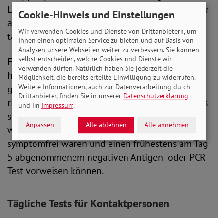
Empfehlung aus, selbstständig den Kontakt – vor
Cookie-Hinweis und Einstellungen
allem zu Risikogruppen – zu reduzieren und
Wir verwenden Cookies und Dienste von Drittanbietern, um
täglich Test durchzuführen.
Ihnen einen optimalen Service zu bieten und auf Basis von
Analysen unsere Webseiten weiter zu verbessern. Sie können
selbst entscheiden, welche Cookies und Dienste wir
Für Be­schäf­tigte in Ein­rich­tun­gen des Gesund­
verwenden dürfen. Natürlich haben Sie jederzeit die
heits­wesens sowie Alten­ und Pflege­ein­rich­tun­
Möglichkeit, die bereits erteilte Einwilligung zu widerrufen.
Weitere Informationen, auch zur Datenverarbeitung durch
gen sowie ambu­lanten Pflege­diensten und Ein­
Drittanbieter, finden Sie in unserer
Datenschutzerklärung
rich­tun­gen der Ein­glie­de­rungs­hilfe gelten etwas
und im
Impressum
.
schärfere Regeln. Diese können ihre Tätigkeit
Anpassen
Alle ablehnen
Alle annehmen
wieder aufnehmen, wenn sie zuvor 48 Stunden
symptomfrei waren und einen frühestens am Tag
5 abgenommenem negativen Antigen- oder PCR-
Test vorweisen können.
Tägliche Tests für Kontaktpersonen