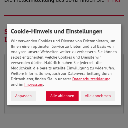
Stream zur Veranstaltung in
Cookie-Hinweis und Einstellungen
Leichter Sprache
Wir verwenden Cookies und Dienste von Drittanbietern, um
Ihnen einen optimalen Service zu bieten und auf Basis von
Analysen unsere Webseiten weiter zu verbessern. Sie können
selbst entscheiden, welche Cookies und Dienste wir
verwenden dürfen. Natürlich haben Sie jederzeit die
Möglichkeit, die bereits erteilte Einwilligung zu widerrufen.
Möchten Sie von
Youtube
bereitgestellte
Weitere Informationen, auch zur Datenverarbeitung durch
externe Inhalte laden?
Drittanbieter, finden Sie in unserer
Datenschutzerklärung
und im
Impressum
.
Ja
Immer
Anpassen
Alle ablehnen
Alle annehmen