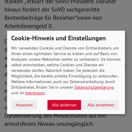
stärken“, erklärt der SoVD-Präsident. Darüber
hinaus fordert der SoVD sachgerechte
Rentenbeiträge für Bezieher*innen von
Arbeitslosengeld II.
Cookie-Hinweis und Einstellungen
Die Rente ist bekanntermaßen das Spiegelbild
Wir verwenden Cookies und Dienste von Drittanbietern, um
des Erwerbslebens. Um eine gute und
Ihnen einen optimalen Service zu bieten und auf Basis von
auskömmliche Rente zu gewährleisten und
Analysen unsere Webseiten weiter zu verbessern. Sie können
Altersarmut gezielt zu bekämpfen, sind aus Sicht
selbst entscheiden, welche Cookies und Dienste wir
verwenden dürfen. Natürlich haben Sie jederzeit die
des SoVD zudem die Förderung von
Möglichkeit, die bereits erteilte Einwilligung zu widerrufen.
sozialversicherungspflichtigen Jobs ab dem
Weitere Informationen, auch zur Datenverarbeitung durch
Drittanbieter, finden Sie in unserer
Datenschutzerklärung
ersten Euro, gleicher Lohn für gleiche Arbeit, die
und im
Impressum
.
Einführung eines individuellen Rechts auf Aus-
Anpassen
Alle ablehnen
Alle annehmen
und Weiterbildung sowie die Anhebung und
Dynamisierung des Mindestlohns auf ein
armutsfestes Niveau unumgänglich.