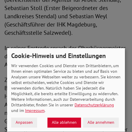
Sebastian Stoll (Erster Beigeordneter des
Landkreises Stendal) und Sebastian Weyl
(Geschäftsführer der IHK Magdeburg,
Geschäftsstelle Salzwedel).
In seiner Festrede sprach der Oberbürgermeister
Cookie-Hinweis und Einstellungen
der Hansestadt Stendal, Klaus Schmotz, den
Absolvent*innen Respekt und Anerkennung aus.
Wir verwenden Cookies und Dienste von Drittanbietern, um
Ihnen einen optimalen Service zu bieten und auf Basis von
Analysen unsere Webseiten weiter zu verbessern. Sie können
Zur Freisprechung der Absolvent*innen der
selbst entscheiden, welche Cookies und Dienste wir
Bereiche Farbtechnik / Raumgestaltung,
verwenden dürfen. Natürlich haben Sie jederzeit die
Möglichkeit, die bereits erteilte Einwilligung zu widerrufen.
Holztechnik, Ernährung / Haus- und
Weitere Informationen, auch zur Datenverarbeitung durch
Agrarwirtschaft am 5. August konnte Erdmann
Drittanbieter, finden Sie in unserer
Datenschutzerklärung
und im
Impressum
.
neben SoVD-Präsident Adolf Bauer Sabine
Grüttner (Teamleiterin bei der Agentur für Arbeit
Anpassen
Alle ablehnen
Alle annehmen
Stendal), Axel Kleefeld (stellv. Oberbürgermeister