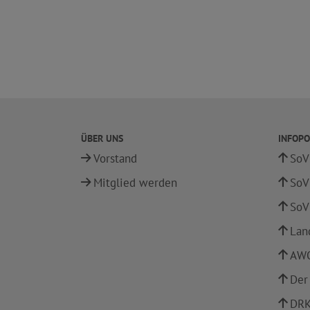
ÜBER UNS
INFOPO
Vorstand
SoV
Mitglied werden
SoV
SoV
Lan
AWO
Der
DRK