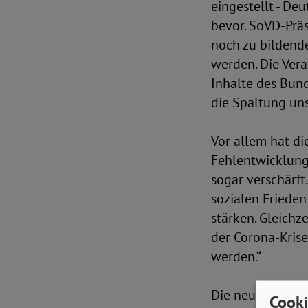
eingestellt - D
bevor. SoVD-Präs
noch zu bildende
werden. Die Vera
Inhalte des Bun
die Spaltung uns
Vor allem hat d
Fehlentwicklung
sogar verschärft
sozialen Frieden
stärken. Gleichz
der Corona-Krise
werden.“
Die neue Bundes
Cooki