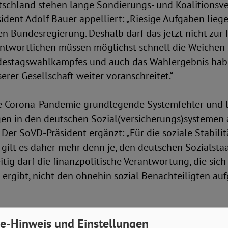
eutschland stehen lange Sondierungs- und Koalitions
ident Adolf Bauer appelliert: „Riesige Aufgaben lieg
n Bundesregierung. Deshalb darf das jetzt nicht zur
ntwortlichen müssen möglichst schnell die Weichen s
destagswahlkampfes und auch das Wahlergebnis habe
erer Gesellschaft weiter voranschreitet.“
ie Corona-Pandemie grundlegende Systemfehler und 
en in den deutschen Sozial(versicherungs)systemen 
. Der SoVD-Präsident ergänzt: „Für die soziale Stabili
 gilt es daher mehr denn je, den deutschen Sozialst
eitig darf die finanzpolitische Verantwortung, die sic
 ergibt, nicht den ohnehin sozial Benachteiligten au
regierung muss daher schnell und entschlossen han
e-Hinweis und Einstellungen