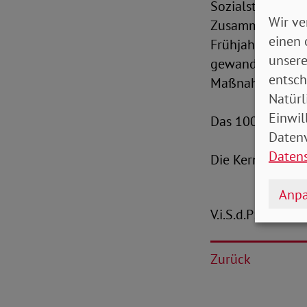
Sozialstaat für 
Wir ve
Zusammenhalt zu 
einen 
Frühjahr vor de
unsere
gewandt. Kurzfri
entsch
Maßnahmen für 
Natürl
Einwil
Das 100-Tage-P
Datenv
Daten
Die Kernforderu
Anpa
V.i.S.d.P: Peter-
Zurück