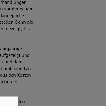
verhandlungen
en vor der neuen,
 Hängepartie
tellen. Denn die
n gezeigt, dass
langjährige
aufgezeigt und
tät und den
aat umfassend zu
h aus den Kosten
fgebürdet
deln, um den