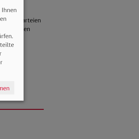
ichen
 Ihnen
schon im
sen
n
an die Parteien
t dringenden
rfen.
teilte
r
r
hmen