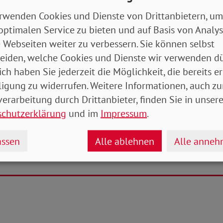
zukünftige Krisen fit zu machen und den gesellschaftl
rwenden Cookies und Dienste von Drittanbietern, um
stärken. Adolf Bauer erklärt: „Der SoVD hatte sich 
optimalen Service zu bieten und auf Basis von Analy
r heißen Phase des Wahlkampfes mit Kernforderunge
 Webseiten weiter zu verbessern. Sie können selbst
stig halten wir ein ‚Soziales 100-Tage-Programm‘ mi
eiden, welche Cookies und Dienste wir verwenden dü
absolut notwendig
.“
ich haben Sie jederzeit die Möglichkeit, die bereits er
ligung zu widerrufen. Weitere Informationen, auch zu
rogramm finden Sie
HIER
.
erarbeitung durch Drittanbieter, finden Sie in unsere
schutzerklärung
und im
Impressum
.
ngen des SoVD finden Sie
HIER
.
ssen
Alle ablehnen
Alle anne
Michael Zernechel