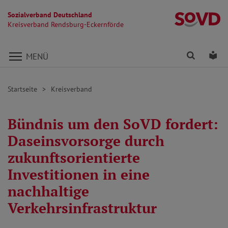
Sozialverband Deutschland
Kr
Kreisverband Rendsburg-Eckernförde
Direkt zu den Inhalten springen
Finden
Lei
MENÜ
Startseite
Kreisverband
Bündnis um den SoVD fordert:
Daseinsvorsorge durch
zukunftsorientierte
Investitionen in eine
nachhaltige
Verkehrsinfrastruktur