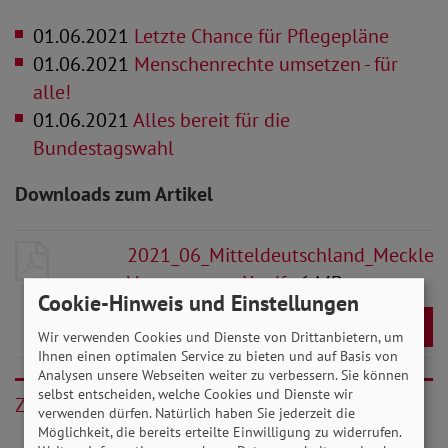
01.06.2021
Letzte Chance für Pflegepläne
01.06.2021
Menschenrechte umsetzen - für
alle!
01.06.2021
Alles bereit für die
Bundestagswahl
Downloads zum Artikel
2021_06_Mitteldeutschland_Mecklen
Vorpommern-X.pdf
- 6 MB
Cookie-Hinweis und Einstellungen
Download
Wir verwenden Cookies und Dienste von Drittanbietern, um
Ihnen einen optimalen Service zu bieten und auf Basis von
Analysen unsere Webseiten weiter zu verbessern. Sie können
selbst entscheiden, welche Cookies und Dienste wir
Zurück
verwenden dürfen. Natürlich haben Sie jederzeit die
Möglichkeit, die bereits erteilte Einwilligung zu widerrufen.