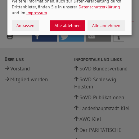
Weitere Informationen, auch zur Datenverarbeitung durch
Drittanbieter, finden Sie in unserer
Datenschutzerklärung
und im
Impressum
.
Anpassen
Alle ablehnen
Alle annehmen
ÜBER UNS
INFOPORTALE UND LINKS
Vorstand
SoVD Bundesverband
Mitglied werden
SoVD Schleswig-
Holstein
SoVD Publikationen
Landeshauptstadt Kiel
AWO Kiel
Der PARITÄTISCHE