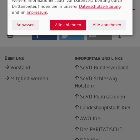
Weitere Informationen, auch zur Datenverarbeitung durch
Drittanbieter, finden Sie in unserer
Datenschutzerklärung
und im
Impressum
.
Anpassen
Alle ablehnen
Alle annehmen
ÜBER UNS
INFOPORTALE UND LINKS
Vorstand
SoVD Bundesverband
Mitglied werden
SoVD Schleswig-
Holstein
SoVD Publikationen
Landeshauptstadt Kiel
AWO Kiel
Der PARITÄTISCHE