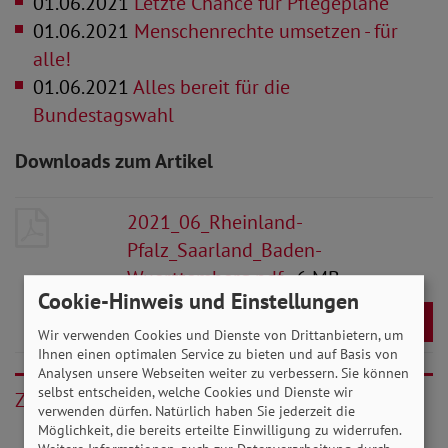
01.06.2021
Letzte Chance für Pflegepläne
01.06.2021
Menschenrechte umsetzen - für
alle!
01.06.2021
Alles bereit für die
Bundestagswahl
Downloads zum Artikel
2021_06_Rheinland-
Pfalz_Saarland_Baden-
Wuerttemberg.pdf
- 6 MB
Cookie-Hinweis und Einstellungen
Download
Wir verwenden Cookies und Dienste von Drittanbietern, um
Ihnen einen optimalen Service zu bieten und auf Basis von
Analysen unsere Webseiten weiter zu verbessern. Sie können
selbst entscheiden, welche Cookies und Dienste wir
Zurück
verwenden dürfen. Natürlich haben Sie jederzeit die
Möglichkeit, die bereits erteilte Einwilligung zu widerrufen.