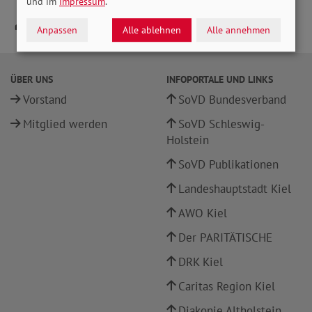
und im
Impressum
.
Anpassen
Alle ablehnen
Alle annehmen
ÜBER UNS
INFOPORTALE UND LINKS
Vorstand
SoVD Bundesverband
Mitglied werden
SoVD Schleswig-
Holstein
SoVD Publikationen
Landeshauptstadt Kiel
AWO Kiel
Der PARITÄTISCHE
DRK Kiel
Caritas Region Kiel
Diakonie Altholstein